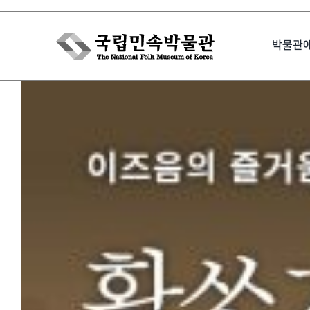
Skip
to
박물관
content