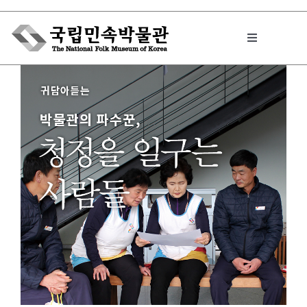
Skip
to
Toggle
content
Navigation
박물관에서는
민속이야기
민속 인사이드
원문보기 PDF