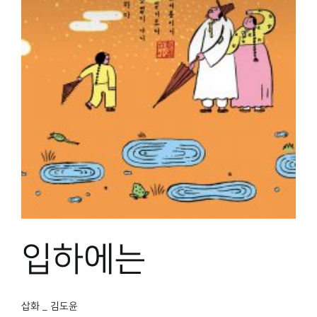
입하에는
삽화 _ 김도윤