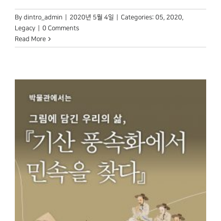
By
dintro_admin
|
2020년 5월 4일
|
Categories:
05
,
2020
,
Legacy
|
0 Comments
Read More