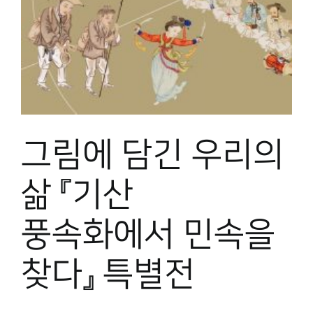
그림에 담긴 우리의
삶 『기산
풍속화에서 민속을
찾다』 특별전