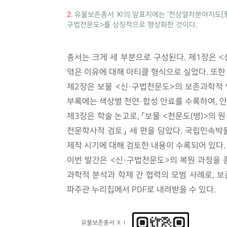
2
. 유물보존총서 Ⅺ의 앞표지에는 ‘천상열차분야지도[舊
구법천문도>를 상징적으로 형상화한 것이다.
총서는 크게 세 부분으로 구성된다. 제1장은 
엮은 이유에 대해 아티클 형식으로 실었다. 또한
제2장은 보물 <신·구법천문도>의 보존과학적 연
부록에는 색상별 천연·합성 안료를 수록하여, 안
제3장은 학술 논고로, 「보물 <천문도(병)>의 
천문학사적 검토」 세 편을 담았다. 국립민속박
제작 시기에 대해 검토한 내용이 수록되어 있다.
이번 발간은 <신·구법천문도>의 복원 과정을 
과학적 분석과 학제 간 협력의 모범 사례로, 
파주관 누리집에서 PDF로 내려받을 수 있다.
유물보존총서 ⅩⅠ