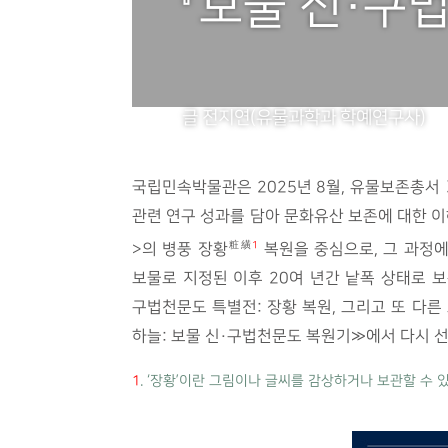
『보물 신·구
글 전지연(유물과학과 학예연구사)
국립민속박물관은 2025년 8월, 유물보존총서
관련 연구 성과를 담아 문화유산 보존에 대한 이
粧䌙
1
>의 병풍 장황
복원을 중심으로, 그 과정에
보물로 지정된 이후 20여 년간 낱폭 상태로 보
구법천문도 특별전: 장황 복원, 그리고 또 다른
하늘: 보물 신·구법천문도 복원기»에서 다시 
1
. ‘장황’이란 그림이나 글씨를 감상하거나 보관할 수 