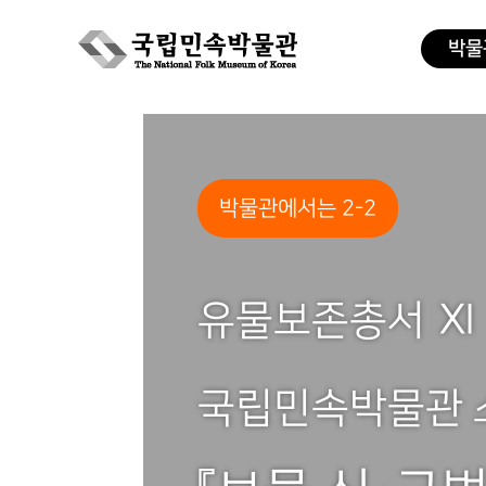
박물
Skip
to
content
박물관에서는 2-2
유물보존총서 Ⅺ
국립민속박물관 