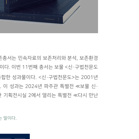
보존총서는 민속자료의 보존처리와 분석, 보존환경
이다. 이번 11번째 총서는 보물 <신·구법천문도
종합한 성과물이다. <신·구법천문도>는 2001년
 이 성과는 2024년 파주관 특별전 «보물 신·
본관 기획전시실 2에서 열리는 특별전 «다시 만난
는 말이다.