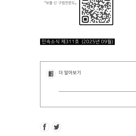
『보물 신·구법천문도』
민속소식 제311호 (2025년 09월)
더 알아보기