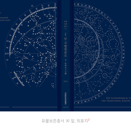
2
유물보존총서 Ⅺ 앞, 뒤표지