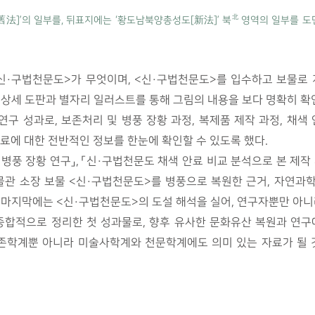
北
法]’의 일부를, 뒤표지에는 ‘황도남북양총성도[新法]’ 북
영역의 일부를 도면
<신·구법천문도>가 무엇이며, <신·구법천문도>를 입수하고 보물로 
 상세 도판과 별자리 일러스트를 통해 그림의 내용을 보다 명확히 확인
구 성과로, 보존처리 및 병풍 장황 과정, 복제품 제작 과정, 채색
료에 대한 전반적인 정보를 한눈에 확인할 수 있도록 했다.
원 병풍 장황 연구」, 「신·구법천문도 채색 안료 비교 분석으로 본 제작
물관 소장 보물 <신·구법천문도>를 병풍으로 복원한 근거, 자연
 마지막에는 <신·구법천문도>의 도설 해석을 실어, 연구자뿐만 아니
종합적으로 정리한 첫 성과물로, 향후 유사한 문화유산 복원과 연구
보존학계뿐 아니라 미술사학계와 천문학계에도 의미 있는 자료가 될