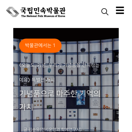
☰
Skip
to
content
박물관에서는 1
《오늘도, 기념: 우리가 기념품을 간직하는
이유》 특별전 개최
기념품으로 마주한 기억의
가치
글 김승유(전시운영과 학예연구사)