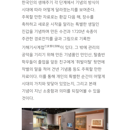
한국인의 생애주기 각 단계에서 기념의 방식이
시대에 따라 어떻게 달라졌는지를 보여준다.
주목할 만한 자료로는 환갑 다음 해, 장수를
축하하고 새로운 시작을 알리는 특별한 생일인
진갑을 기념하며 만든 수건과 1720년 숙종이
주관한 경로잔치를 글과 그림으로 기록한
己亥耆社契帖
기해기사계첩
이 있다. 그 밖에 관리의
공덕을 기리기 위해 만든 기념품인 만인산, 탈춤반
학우들이 졸업을 앞둔 친구에게 ‘취발이탈’ 뒷면에
작별의 말을 적어 건넨 기념품 등도 주목할 만한
자료이다. 이를 통해 개인의 특별한 순간이 어떻게
시대의 가치와 맞닿아 있었는지, 그리고 본래
기념이 지닌 소중함과 의미를 되짚어볼 수 있을
것이다.