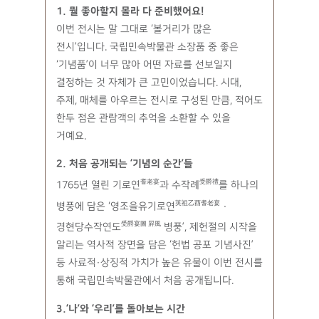
1. 뭘 좋아할지 몰라 다 준비했어요!
이번 전시는 말 그대로 ‘볼거리가 많은
전시’입니다. 국립민속박물관 소장품 중 좋은
‘기념품’이 너무 많아 어떤 자료를 선보일지
결정하는 것 자체가 큰 고민이었습니다. 시대,
주제, 매체를 아우르는 전시로 구성된 만큼, 적어도
한두 점은 관람객의 추억을 소환할 수 있을
거예요.
2. 처음 공개되는 ‘기념의 순간’들
耆老宴
受爵禮
1765년 열린 기로연
과 수작례
를 하나의
英祖乙酉耆老宴
병풍에 담은 ‘영조을유기로연
·
受爵宴圖 屛風
경현당수작연도
병풍’, 제헌절의 시작을
알리는 역사적 장면을 담은 ‘헌법 공포 기념사진’
등 사료적·상징적 가치가 높은 유물이 이번 전시를
통해 국립민속박물관에서 처음 공개됩니다.
3.‘나’와 ‘우리’를 돌아보는 시간