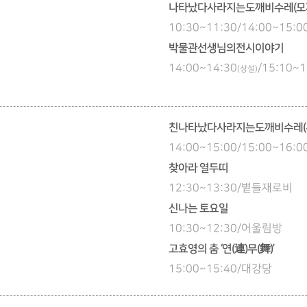
나타났다사라지는도깨비수레(모
10:30~11:30/14:00~15
박물관선생님의전시이야기
14:00~14:30
/15:10~1
(상설)
친나타났다사라지는도깨비수레(
14:00~15:00/15:00~16
찾아라 열두띠
12:30~13:30/볕들재로비
신나는 토요일
10:30~12:30/어울림방
고효영의 춤 ‘연(連)무(舞)’
15:00~15:40/대강당