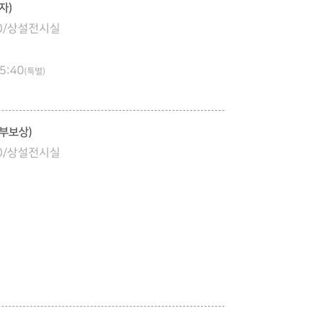
자)
:00/상설전시실
5:40
(특별)
부보상)
:00/상설전시실