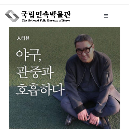
Skip
to
Toggle
content
Navigation
박물관에서는
민속이야기
민속 인사이드
원문보기 PDF