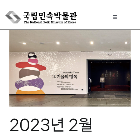
Skip
to
Toggle
content
Navigation
박물관에서는
민속이야기
민속 인사이드
원문보기 PDF
2023년 2월