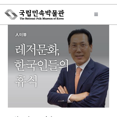
Skip
to
Toggle
content
Navigation
박물관에서는
민속이야기
민속 인사이드
원문보기 PDF