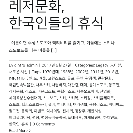
레저문화,
박물관 홈페이지
한국인들의 휴식
여름이면 수상스포츠와 액티비티를 즐기고, 겨울에는 스키나
스노보드를 타는 이들을 [...]
By
dintro_admin
|
2017년 6월 27일
|
Categories:
Legacy
,
人터뷰
,
새로운 시선
|
Tags:
1970년대
,
1988년
,
2002년
,
2011년
,
2018년
,
IMF
,
MTB
,
강원도
,
겨울
,
고원스포츠
,
골프
,
공연
,
관광객
,
관광문화
,
국립민속박물관
,
나무스키
,
나팔바지
,
대관령
,
대야
,
동계스포츠
,
동호인
,
레저문화
,
리조트
,
마운코스트
,
복합리조트
,
사륜오토바이
,
산업화
,
세계육상선수권대회
,
스노보드
,
스키
,
스키복
,
스키장
,
스키플레이트
,
스포츠대회
,
스포츠축제
,
썰매
,
액티비티
,
여가생활
,
용평리조트
,
워터파크
,
월드컵
,
음악회
,
이벤트
,
익사이팅
,
전시회
,
정창주
,
제반시설
,
패러글라이딩
,
평창
,
평창동계올림픽
,
포대자루
,
하계올림픽
,
하이앤드
,
한국인
,
휴식
|
0 Comments
Read More