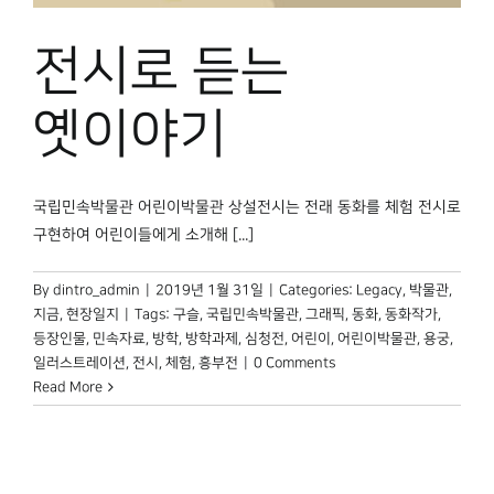
박물관 홈페이지
전시로 듣는
옛이야기
국립민속박물관 어린이박물관 상설전시는 전래 동화를 체험 전시로
구현하여 어린이들에게 소개해 [...]
By
dintro_admin
|
2019년 1월 31일
|
Categories:
Legacy
,
박물관,
지금
,
현장일지
|
Tags:
구슬
,
국립민속박물관
,
그래픽
,
동화
,
동화작가
,
등장인물
,
민속자료
,
방학
,
방학과제
,
심청전
,
어린이
,
어린이박물관
,
용궁
,
일러스트레이션
,
전시
,
체험
,
흥부전
|
0 Comments
Read More