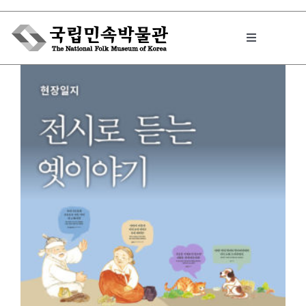
Skip
to
Toggle
content
Navigation
박물관에서는
민속이야기
민속 인사이드
원문보기 PDF