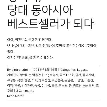
박물관 홈페이지
당대 동아시아
베스트셀러가 되다
아아, 임진년의 불행은 참담했다.
『시경』에 “나는 지난 일을 징계하여 후환을 조심한다”라는 구절이
있다.
이것이 『징비록』을 지은 이유이다.
By
dintro_admin
|
2015년 8월 26일
|
Categories:
Legacy
,
기획전시
,
함께하는 박물관
|
Tags:
경계
,
국보132호
,
금서
,
동아시아
,
류성룡
,
목판
,
반성
,
서애
,
성호전집
,
옥연정사
,
유일본
,
이경민
,
이순신
,
이익
,
일본
,
임진왜란
,
중국
,
징비록
,
초본
,
최순권
,
충
,
충효당
,
풍산류씨
,
효
,
후회
|
3 Comments
Read More