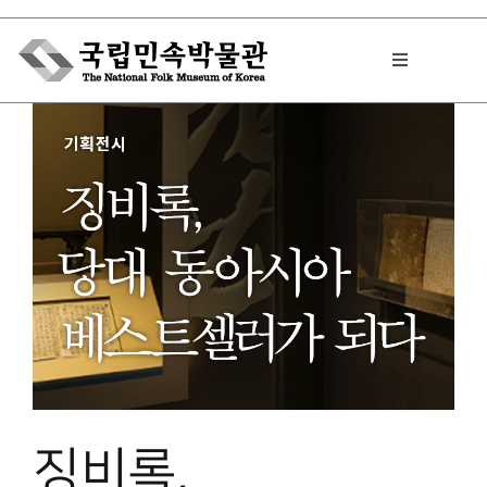
Skip
to
Toggle
content
Navigation
박물관에서는
민속이야기
민속 인사이드
원문보기 PDF
징비록,