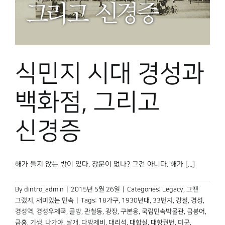
식민지 시대 경성과
백화점, 그리고
신경증
해가 들지 않는 방이 있다. 창문이 없나? 그건 아니다. 해가 [...]
By
dintro_admin
|
2015년 5월 26일
|
Categories:
Legacy
,
그땐
그랬지
,
재미있는 민속
|
Tags:
18가구
,
1930년대
,
33번지
,
강철
,
경성
,
경성역
,
경성우체국
,
골방
,
관철동
,
광장
,
구본웅
,
국립민속박물관
,
금붕어
,
금홍
,
기생
,
나가야
,
날개
,
다방제비
,
대리석
,
대합실
,
대항권번
,
미군
,