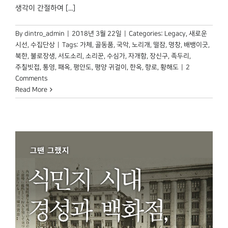
생각이 간절하여 [...]
By
dintro_admin
|
2018년 3월 22일
|
Categories:
Legacy
,
새로운
시선
,
수집단상
|
Tags:
가체
,
골동품
,
국악
,
노리개
,
떨잠
,
명창
,
배뱅이굿
,
북한
,
불로장생
,
서도소리
,
소리꾼
,
수심가
,
자개함
,
장신구
,
족두리
,
주칠빗접
,
통영
,
패옥
,
평안도
,
평양 귀걸이
,
한옥
,
향로
,
황해도
|
2
Comments
Read More