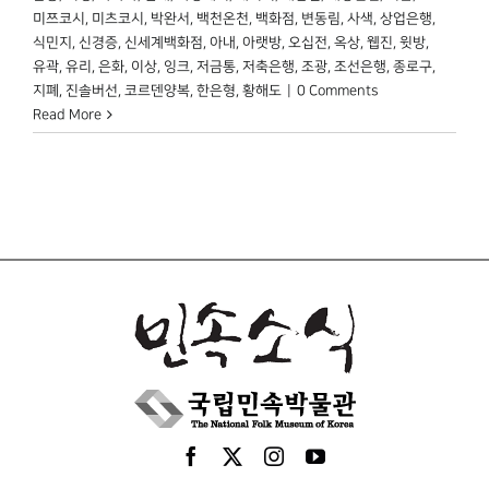
미쯔코시
,
미츠코시
,
박완서
,
백천온천
,
백화점
,
변동림
,
사색
,
상업은행
,
식민지
,
신경증
,
신세계백화점
,
아내
,
아랫방
,
오십전
,
옥상
,
웹진
,
윗방
,
유곽
,
유리
,
은화
,
이상
,
잉크
,
저금통
,
저축은행
,
조광
,
조선은행
,
종로구
,
지폐
,
진솔버선
,
코르덴양복
,
한은형
,
황해도
|
0 Comments
Read More