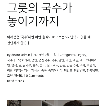
박물관 홈페이지
그릇의 국수가
놓이기까지
여러분은 ‘국수’하면 어떤 음식이 떠오르는지? 밥맛이 없을 때
간단하게 한 [...]
By
dintro_admin
|
2019년 7월 11일
|
Categories:
Legacy
,
국수
|
Tags:
가례
,
건면
,
건진국수
,
국수
,
냉면
,
라면
,
메밀
,
메소포타미아
,
면
,
면식
,
밀
,
밀가루
,
분식
,
선비
,
실크로드
,
안동
,
안동국시
,
역사
,
오랑캐
,
이란
,
정약용
,
제사
,
제사상
,
중국
,
중앙아시아
,
평안도
,
평양냉면
,
함흥냉면
,
호인
,
황해도
|
0 Comments
Read More