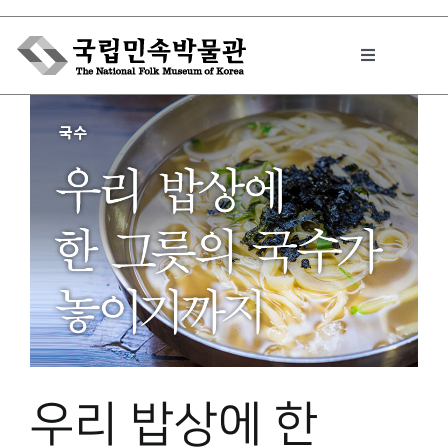
Skip
to
Toggle
content
Navigation
박물관에서는
민속이야기
민속 인사이드
원문보기 PDF
우리 밥상에 한