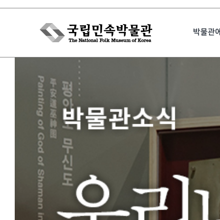
Skip
to
박물관
content