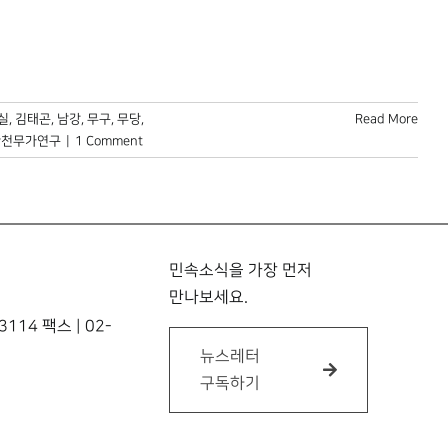
실
,
김태곤
,
남강
,
무구
,
무당
,
Read More
황천무가연구
|
1 Comment
민속소식을 가장 먼저
만나보세요.
114 팩스 | 02-
뉴스레터
구독하기