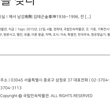
를 찾다
Ⅰ에서 남강南剛 김태곤金泰坤1936~1996, 전 [...]
박물관, 지금
|
Tags:
2015년
,
22일
,
4월
,
경희대
,
국립민속박물관
,
굿
,
기증
,
기획전시
구
,
원본사고
,
웹진
,
유물
,
이론 몽골
,
자택
,
조사
,
지속
,
특별전
,
한국무속
,
항온항습기
,
주소 | 03045 서울특별시 종로구 삼청로 37 대표전화 | 02-3704-3
3704-3113
Copyright © 국립민속박물관. ALL RIGHTS RESERVED