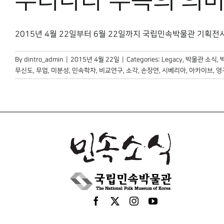
우리나라 무속의 의미
2015년 4월 22일부터 6월 22일까지 국립민속박물관 기획전시실
By
dintro_admin
|
2015년 4월 22일
|
Categories:
Legacy
,
박물관 소식
,
무신도
,
무업
,
미분성
,
민속학자
,
비교연구
,
소각
,
손장연
,
시베리아
,
아카이브
,
영