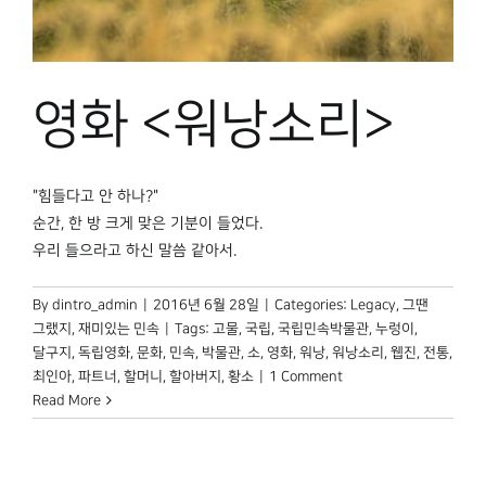
박물관 홈페이지
영화 <워낭소리>
"힘들다고 안 하나?"
순간, 한 방 크게 맞은 기분이 들었다.
우리 들으라고 하신 말씀 같아서.
By
dintro_admin
|
2016년 6월 28일
|
Categories:
Legacy
,
그땐
그랬지
,
재미있는 민속
|
Tags:
고물
,
국립
,
국립민속박물관
,
누렁이
,
달구지
,
독립영화
,
문화
,
민속
,
박물관
,
소
,
영화
,
워낭
,
워낭소리
,
웹진
,
전통
,
최인아
,
파트너
,
할머니
,
할아버지
,
황소
|
1 Comment
Read More