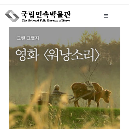
Skip
to
Toggle
content
Navigation
박물관에서는
민속이야기
민속 인사이드
원문보기 PDF