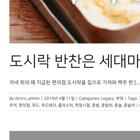
도시락 반찬은 세대마
저녁 회의 때 지급된 편의점 도시락을 집으로 가져와 맥주 한 [...
By
dintro_admin
|
2019년 4월 11일
|
Categories:
Legacy
,
부엌
|
Tags:
추억
,
편의점
,
푸드
,
푸드테크
,
플라스틱
,
학창시절
,
혼밥
,
혼밥러
,
혼술
,
혼술러
|