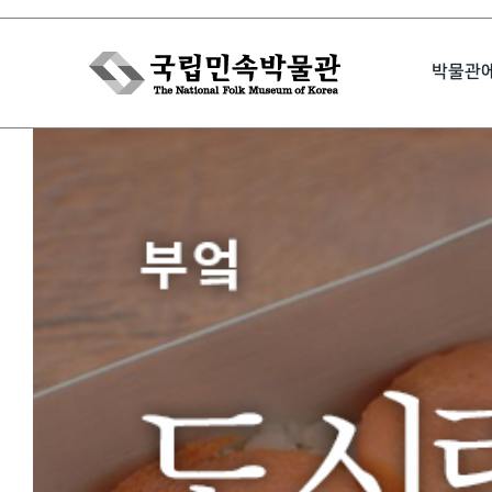
Skip
to
박물관
content