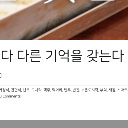
다 다른 기억을 갖는다
]
가정식
,
간편식
,
난로
,
도시락
,
맥주
,
먹거리
,
반주
,
반찬
,
보온도시락
,
부엌
,
새참
,
스마트
0 Comments