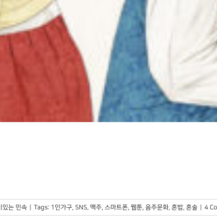
미있는 민속
|
Tags:
1인가구
,
SNS
,
맥주
,
스마트폰
,
웹툰
,
음주문화
,
혼밥
,
혼술
|
4 C