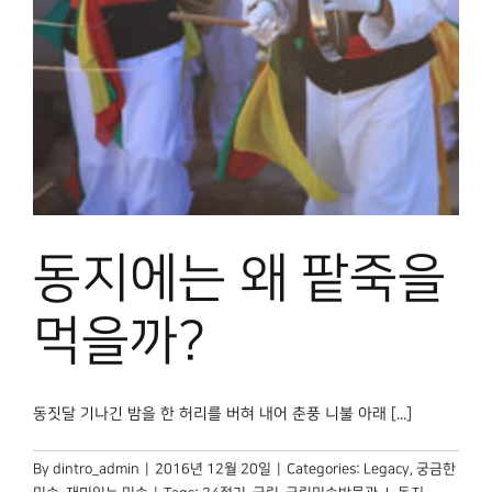
박물관 홈페이지
동지에는 왜 팥죽을
먹을까?
동짓달 기나긴 밤을 한 허리를 버혀 내어 춘풍 니불 아래 [...]
By
dintro_admin
|
2016년 12월 20일
|
Categories:
Legacy
,
궁금한