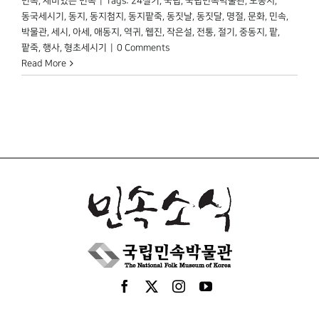
민속
,
재미있는 민속
|
Tags:
24절기
,
국립
,
국립민속박물관
,
노동지
,
동국세시기
,
동지
,
동지첨지
,
동지팥죽
,
동짓날
,
동짓달
,
명절
,
문화
,
민속
,
박물관
,
세시
,
아세
,
애동지
,
역귀
,
웹진
,
작은설
,
전통
,
절기
,
중동지
,
팥
,
팥죽
,
행사
,
형초세시기
|
0 Comments
Read More