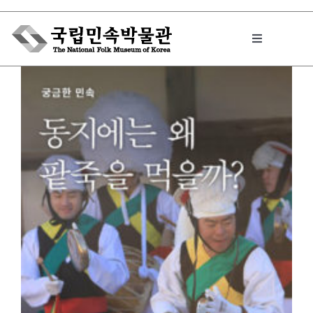
Skip
to
Toggle
content
Navigation
박물관에서는
민속이야기
민속 인사이드
원문보기 PDF