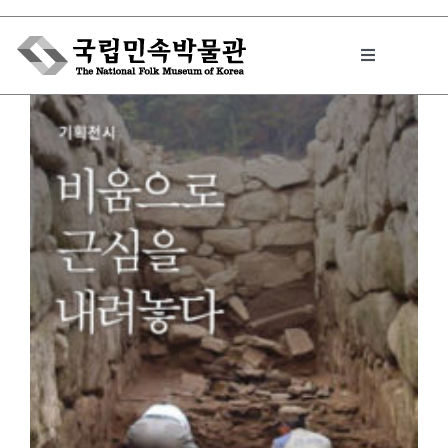
Skip
to
Toggle
content
Navigation
박물관에서는
민속이야기
민속 인사이드
원문보기 PDF