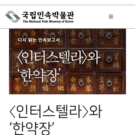
Skip
to
Toggle
content
Navigation
박물관에서는
민속이야기
민속 인사이드
〈인터스텔라〉와
원문보기 PDF
‘한약장’