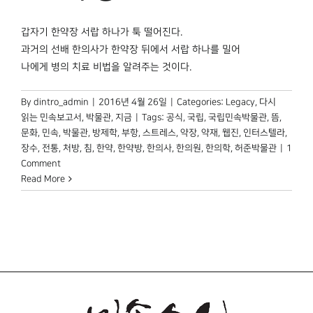
박물관 홈페이지
갑자기 한약장 서랍 하나가 툭 떨어진다.
과거의 선배 한의사가 한약장 뒤에서 서랍 하나를 밀어
나에게 병의 치료 비법을 알려주는 것이다.
By
dintro_admin
|
2016년 4월 26일
|
Categories:
Legacy
,
다시
읽는 민속보고서
,
박물관, 지금
|
Tags:
공식
,
국립
,
국립민속박물관
,
뜸
,
문화
,
민속
,
박물관
,
방제학
,
부항
,
스트레스
,
약장
,
약재
,
웹진
,
인터스텔라
,
장수
,
전통
,
처방
,
침
,
한약
,
한약방
,
한의사
,
한의원
,
한의학
,
허준박물관
|
1
Comment
Read More