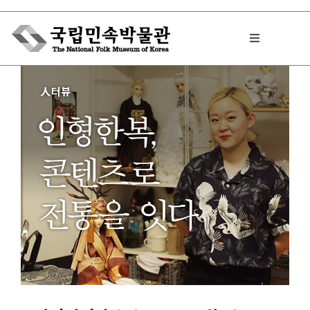
Skip
to
Toggle
content
Navigation
박물관에서는
민속이야기
민속 인사이드
원문보기 PDF