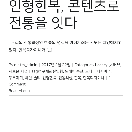
인형한복, 콘텐츠로
박물관 홈페이지
전통을 잇다
우리의 전통의상인 한복의 명맥을 이어가려는 시도는 다양해지고
있다. 한복디자이너가 [...]
By
dintro_admin
|
2017년 8월 22일
|
Categories:
Legacy
,
人터뷰
,
새로운 시선
|
Tags:
구체관절인형
,
도깨비 주단
,
도다리 디자이너
,
두루마기
,
버선
,
술띠
,
인형한복
,
전통의상
,
한복
,
한복디자이너
|
1
Comment
Read More