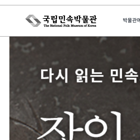
Skip
to
박물관
content