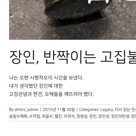
장인, 반짝이는 고집
나는 오랜 시행착오의 시간을 보냈다.
내가 생각했던 장인에 대한
고정관념과 편견, 오해들을 깨뜨려야 했다.
By
dintro_admin
|
2015년 11월 30일
|
Categories:
Legacy
,
다시 읽는 
송림수제화
,
수작업
,
외골수
,
웹진
,
이귀석
,
장원섭
,
장인
,
장인성
,
장인의탄생
,
장