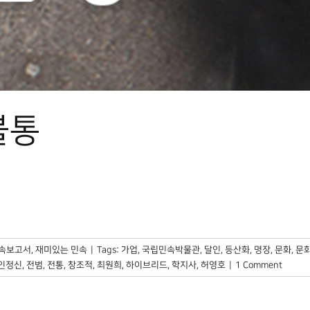
불통
민속보고서
,
재미있는 민속
|
Tags:
가업
,
국립민속박물관
,
달인
,
등산화
,
명장
,
문화
,
문
인정신
,
전범
,
전통
,
창조적
,
최원희
,
하이브리드
,
학지사
,
허영호
|
1 Comment