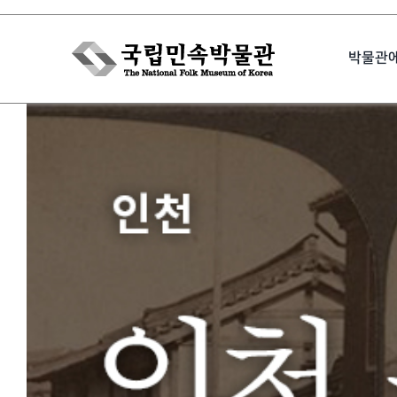
Skip
to
박물관
content