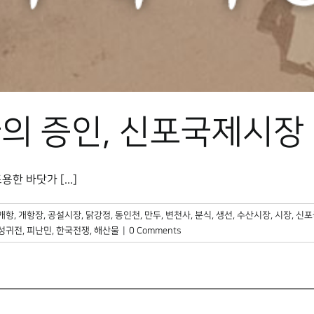
의 증인, 신포국제시장
 바닷가 [...]
개항
,
개항장
,
공설시장
,
닭강정
,
동인천
,
만두
,
변천사
,
분식
,
생선
,
수산시장
,
시장
,
신포
성귀전
,
피난민
,
한국전쟁
,
해산물
|
0 Comments