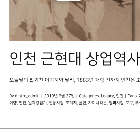
인천 근현대 상업역사
오늘날의 활기찬 이미지와 달리, 1883년 개항 전까지 인천은 조용한
By
dintro_admin
|
2019년 6월 27일
|
Categories:
Legacy
,
인천
|
Tags:
여행
,
인천
,
일제강점기
,
전통시장
,
조계지
,
쫄면
,
차이나타운
,
청과시장
,
포구
,
푸