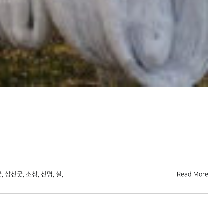
굿
,
삼신굿
,
소창
,
신명
,
실
,
Read More