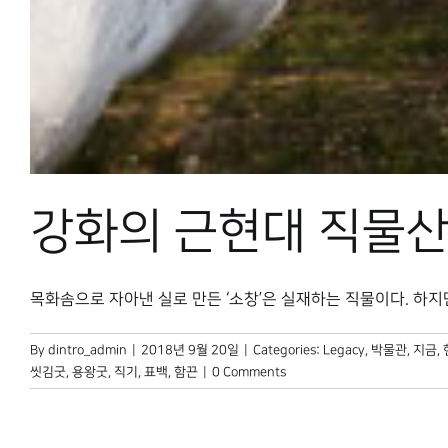
강화의 근현대 직물산
목화솜으로 자아낸 실로 만든 ‘소창’은 실재하는 직물이다. 하지만 
By
dintro_admin
|
2018년 9월 20일
|
Categories:
Legacy
,
박물관, 지금
,
씻김굿
,
용왕굿
,
직기
,
표백
,
함끈
|
0 Comments