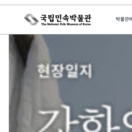
Skip
to
박물관
content