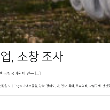
업, 소창 조사
국립국어원이 만든 [...]
현장일지
|
Tags:
가내수공업
,
강화
,
강화도
,
마
,
면사
,
목화
,
무속의례
,
사십구제
,
산신