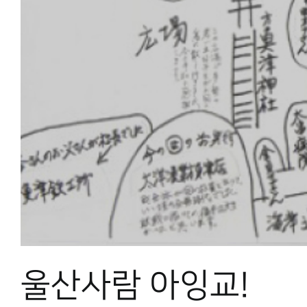
울산사람 아잉교!