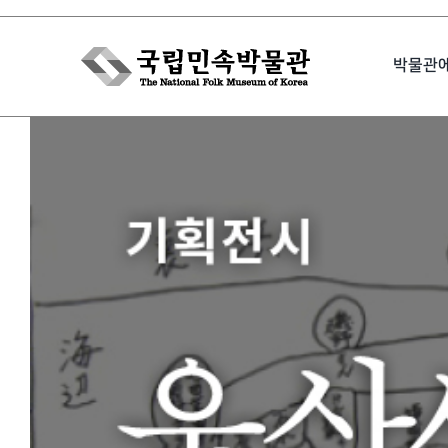
Skip
to
박물관
content