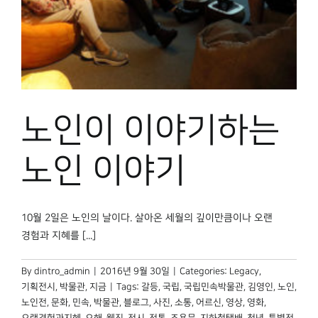
박물관 홈페이지
노인이 이야기하는
노인 이야기
10월 2일은 노인의 날이다. 살아온 세월의 깊이만큼이나 오랜
경험과 지혜를 [...]
By
dintro_admin
|
2016년 9월 30일
|
Categories:
Legacy
,
기획전시
,
박물관, 지금
|
Tags:
갈등
,
국립
,
국립민속박물관
,
김영인
,
노인
,
노인전
,
문화
,
민속
,
박물관
,
블로그
,
사진
,
소통
,
어르신
,
영상
,
영화
,
오랜경험과지혜
,
오해
,
웹진
,
전시
,
전통
,
조용문
,
지하철택배
,
청년
,
특별전
,