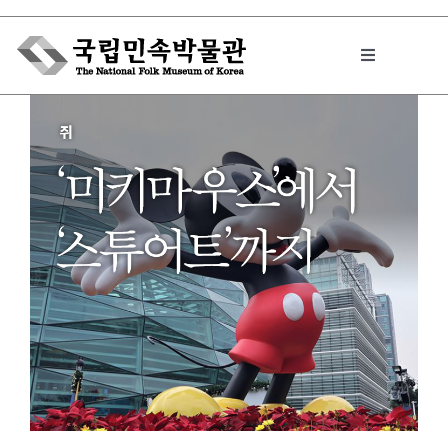
Skip
to
Toggle
content
Navigation
박물관에서는
민속이야기
민속 인사이드
원문보기 PDF