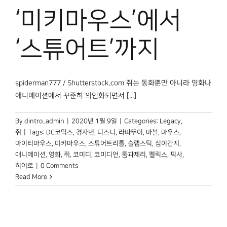
박물관 홈페이지
‘미키마우스’에서
‘스튜어트’까지
spiderman777 / Shutterstock.com 쥐는 동화뿐만 아니라 영화나
애니메이션에서 꾸준히 의인화되면서 [...]
By
dintro_admin
|
2020년 1월 9일
|
Categories:
Legacy
,
쥐
|
Tags:
DC코믹스
,
경자년
,
디즈니
,
라따뚜이
,
마블
,
마우스
,
마이티마우스
,
미키마우스
,
스튜어트리틀
,
슬랩스틱
,
십이간지
,
애니메이션
,
영화
,
쥐
,
코미디
,
코미디언
,
톰과제리
,
펠릭스
,
픽사
,
히어로
|
0 Comments
Read More