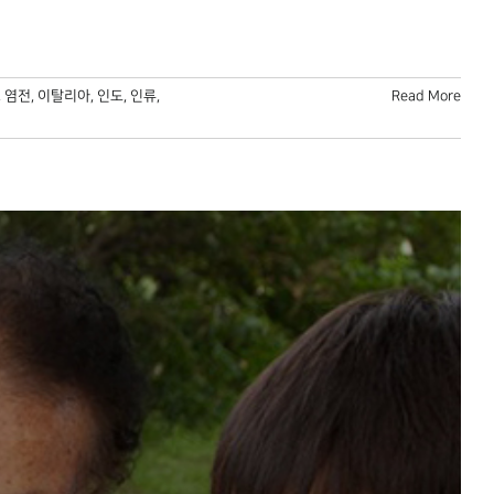
,
염전
,
이탈리아
,
인도
,
인류
,
Read More