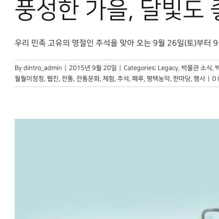
풍성한 가을, 달빛도 
우리 민족 고유의 명절인 추석을 맞아 오는 9월 26일(토)부터 9월 [
By
dintro_admin
|
2015년 9월 20일
|
Categories:
Legacy
,
박물관 소식
,
월월이청청
,
웹진
,
전통
,
전통문화
,
체험
,
추석
,
페루
,
평택농악
,
한마당
,
행사
|
0