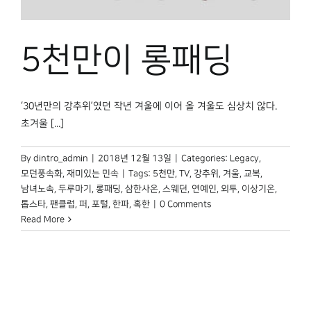
박물관 홈페이지
5천만이 롱패딩
‘30년만의 강추위’였던 작년 겨울에 이어 올 겨울도 심상치 않다.
초겨울 [...]
By
dintro_admin
|
2018년 12월 13일
|
Categories:
Legacy
,
모던풍속화
,
재미있는 민속
|
Tags:
5천만
,
TV
,
강추위
,
겨울
,
교복
,
남녀노속
,
두루마기
,
롱패딩
,
삼한사온
,
스웨던
,
연예인
,
외투
,
이상기온
,
톱스타
,
팬클럽
,
퍼
,
포털
,
한파
,
혹한
|
0 Comments
Read More