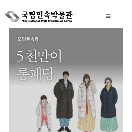
Skip
to
Toggle
content
Navigation
박물관에서는
민속이야기
민속 인사이드
원문보기 PDF