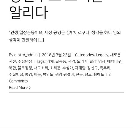
박물관 홈페이지
알리다
"인생 일장춘몽이요, 세상 공명은 꿈밖이로구나. 생각을 하니 님의
생각이 간절하여 [...]
By
dintro_admin
|
2018년 3월 22일
|
Categories:
Legacy
,
새로운
시선
,
수집단상
|
Tags:
가체
,
골동품
,
국악
,
노리개
,
떨잠
,
명창
,
배뱅이굿
,
북한
,
불로장생
,
서도소리
,
소리꾼
,
수심가
,
자개함
,
장신구
,
족두리
,
주칠빗접
,
통영
,
패옥
,
평안도
,
평양 귀걸이
,
한옥
,
향로
,
황해도
|
2
Comments
Read More