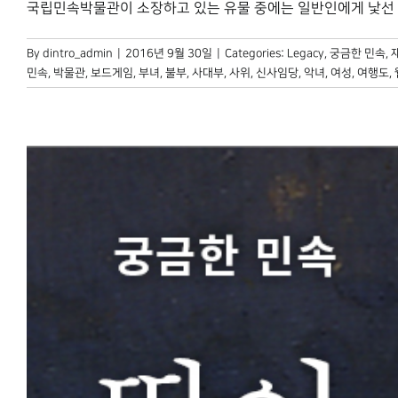
국립민속박물관이 소장하고 있는 유물 중에는 일반인에게 낯선 유물이
By
dintro_admin
|
2016년 9월 30일
|
Categories:
Legacy
,
궁금한 민속
,
민속
,
박물관
,
보드게임
,
부녀
,
불부
,
사대부
,
사위
,
신사임당
,
악녀
,
여성
,
여행도
,