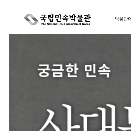
Skip
to
박물관
content