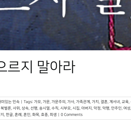
게으르지 말아라
재미있는 민속
|
Tags:
가모
,
가문
,
가문주의
,
가사
,
가족관계
,
가치
,
결혼
,
계서녀
,
교육
,
,
북벌론
,
사위
,
상속
,
선행
,
송시열
,
수칙
,
시부모
,
시집
,
아버지
,
악정
,
악행
,
안주인
,
여성
편지
,
한글
,
혼례
,
혼인
,
화목
,
효종
,
희생
|
0 Comments