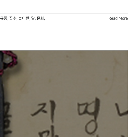
규중
,
끗수
,
놀이판
,
말
,
문화
,
Read More