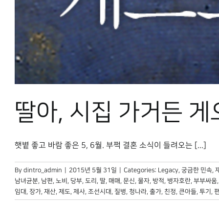
딸아, 시집 가거든 
햇볕 좋고 바람 좋은 5, 6월. 부쩍 결혼 소식이 들려오는 [...]
By
dintro_admin
|
2015년 5월 31일
|
Categories:
Legacy
,
궁금한 민속
,
남녀균분
,
남편
,
노비
,
당부
,
도리
,
딸
,
매매
,
문신
,
물자
,
방적
,
병자호란
,
부부싸움
임대
,
장가
,
재산
,
제도
,
제사
,
조선시대
,
질병
,
청나라
,
출가
,
친정
,
큰아들
,
투기
,