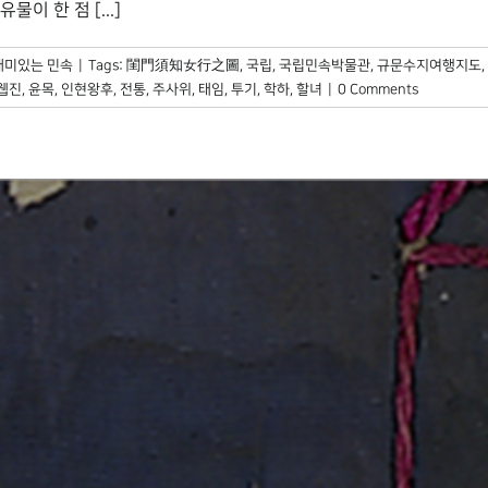
 한 점 [...]
재미있는 민속
|
Tags:
閨門須知女行之圖
,
국립
,
국립민속박물관
,
규문수지여행지도
,
웹진
,
윤목
,
인현왕후
,
전통
,
주사위
,
태임
,
투기
,
학하
,
할녀
|
0 Comments