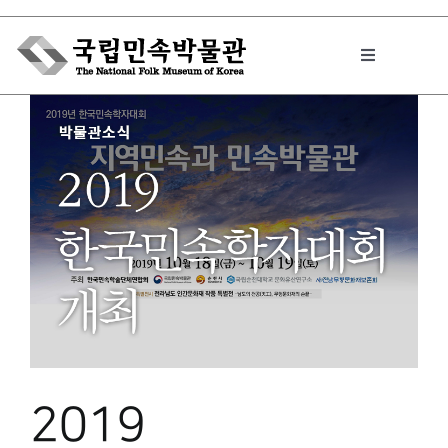
Skip
to
Toggle
content
Navigation
박물관에서는
민속이야기
민속 인사이드
원문보기 PDF
2019