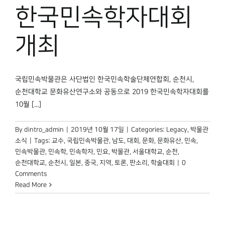
박물관 홈페이지
한국민속학자대회
개최
국립민속박물관은 사단법인 한국민속학술단체연합회, 순천시,
순천대학교 문화유산연구소와 공동으로 2019 한국민속학자대회를
10월 [...]
By
dintro_admin
|
2019년 10월 17일
|
Categories:
Legacy
,
박물관
소식
|
Tags:
교수
,
국립민속박물관
,
남도
,
대회
,
문화
,
문화유산
,
민속
,
민속박물관
,
민속학
,
민속학자
,
민요
,
박물관
,
서울대학교
,
순천
,
순천대학교
,
순천시
,
일본
,
중국
,
지역
,
토론
,
판소리
,
학술대회
|
0
Comments
Read More