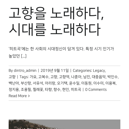
박물관 홈페이지
고향을 노래하다,
시대를 노래하다
‘히트곡’에는 한 사회의 시대정신이 담겨 있다. 특정 시기 인기가
높았던 [...]
By
dintro_admin
|
2019년 9월 11일
|
Categories:
Legacy
,
고향
|
Tags:
가요
,
고복수
,
고향
,
고향역
,
나훈아
,
남진
,
대중음악
,
박인수
,
백난아
,
부산항
,
서유석
,
아리랑
,
오기택
,
윤수일
,
이동원
,
이수미
,
이용복
,
정지용
,
조용필
,
찔레꽃
,
타향
,
향수
,
현인
,
히트곡
|
0 Comments
Read More