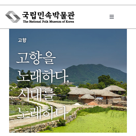
Skip
to
Toggle
content
Navigation
박물관에서는
민속이야기
민속 인사이드
원문보기 PDF