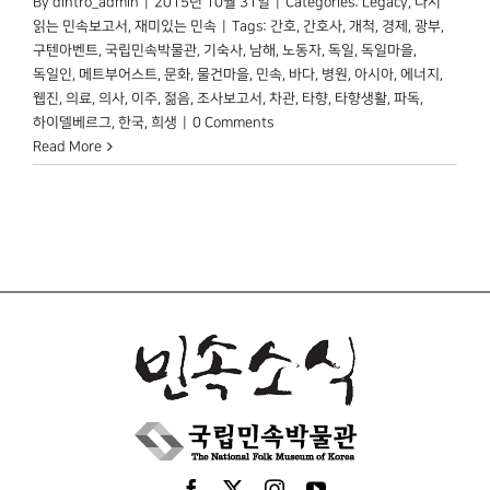
By
dintro_admin
|
2015년 10월 31일
|
Categories:
Legacy
,
다시
읽는 민속보고서
,
재미있는 민속
|
Tags:
간호
,
간호사
,
개척
,
경제
,
광부
,
구텐아벤트
,
국립민속박물관
,
기숙사
,
남해
,
노동자
,
독일
,
독일마을
,
독일인
,
메트부어스트
,
문화
,
물건마을
,
민속
,
바다
,
병원
,
아시아
,
에너지
,
웹진
,
의료
,
의사
,
이주
,
젊음
,
조사보고서
,
차관
,
타향
,
타향생활
,
파독
,
하이델베르그
,
한국
,
희생
|
0 Comments
Read More