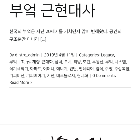
부엌 근현대사
한국의 부엌은 지난 20세기를 거치면서 많이 변해왔다. 공간의
구조뿐만 아니라 [...]
By
dintro_admin
|
2019년 4월 11일
|
Categories:
Legacy
,
부엌
|
Tags:
개량
,
근대화
,
남녀
,
도시
,
리빙
,
모던
,
부동산
,
부엌
,
시스템
,
식기세척기
,
아파트
,
어머니
,
에너지
,
연탄
,
인테리어
,
입식
,
주방
,
주상복합
,
커피머신
,
커피메이커
,
키친
,
테크놀로지
,
현대화
|
0 Comments
Read More