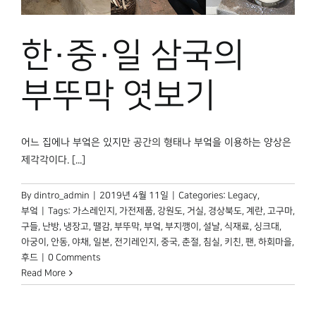
한·중·일 삼국의
부뚜막 엿보기
어느 집에나 부엌은 있지만 공간의 형태나 부엌을 이용하는 양상은
제각각이다. [...]
By
dintro_admin
|
2019년 4월 11일
|
Categories:
Legacy
,
부엌
|
Tags:
가스레인지
,
가전제품
,
강원도
,
거실
,
경상북도
,
계란
,
고구마
,
구들
,
난방
,
냉장고
,
땔감
,
부뚜막
,
부엌
,
부지깽이
,
설날
,
식재료
,
싱크대
,
아궁이
,
안동
,
야채
,
일본
,
전기레인지
,
중국
,
춘절
,
침실
,
키친
,
팬
,
하회마을
,
후드
|
0 Comments
Read More