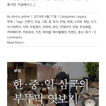
휴식은 거실에서 [...]
By
dintro_admin
|
2019년 4월 11일
|
Categories:
Legacy
,
부엌
|
Tags:
간편식
,
거실
,
그릇
,
꽃
,
독서
,
리빙
,
부엌
,
스마트 게임
,
식기
,
식기세척기
,
식탁
,
아일랜드
,
아파트
,
와인
,
인테리어
,
주방
,
주상복합
,
커피메이커
,
커피포트
,
키친
,
테이블
,
테이블웨어
,
트렌드
,
혼수
,
화기
|
0
Comments
Read More