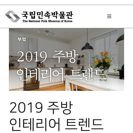
Skip
to
Toggle
content
Navigation
박물관에서는
민속이야기
민속 인사이드
2019 주방
원문보기 PDF
인테리어 트렌드