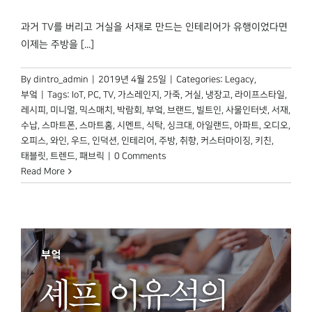
박물관 홈페이지
과거 TV를 버리고 거실을 서재로 만드는 인테리어가 유행이었다면
이제는 주방을 [...]
By
dintro_admin
|
2019년 4월 25일
|
Categories:
Legacy
,
부엌
|
Tags:
IoT
,
PC
,
TV
,
가스레인지
,
가죽
,
거실
,
냉장고
,
라이프스타일
,
레시피
,
미니멀
,
믹스매치
,
박람회
,
부엌
,
브랜드
,
빌트인
,
사물인터넷
,
서재
,
수납
,
스마트폰
,
스마트홈
,
시멘트
,
식탁
,
싱크대
,
아일랜드
,
아파트
,
오디오
,
오피스
,
와인
,
우드
,
인덕션
,
인테리어
,
주방
,
취향
,
커스터마이징
,
키친
,
태블릿
,
트렌드
,
패브릭
|
0 Comments
Read More