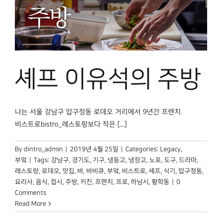
셰프 이유석의 주방
나는 서울 강남구 압구정동 로데오 거리에서 9년간 프렌치
비스트로bistro_레스토랑보다 작은 [...]
By
dintro_admin
|
2019년 4월 25일
|
Categories:
Legacy
,
부엌
|
Tags:
강남구
,
경기도
,
기구
,
냉동고
,
냉장고
,
노포
,
도구
,
드라마
,
레스토랑
,
로데오
,
맛집
,
바
,
바비큐
,
부엌
,
비스트로
,
셰프
,
식기
,
압구정동
,
요리사
,
음식
,
접시
,
주방
,
키친
,
프렌치
,
프로
,
하남시
,
황학동
|
0
Comments
Read More