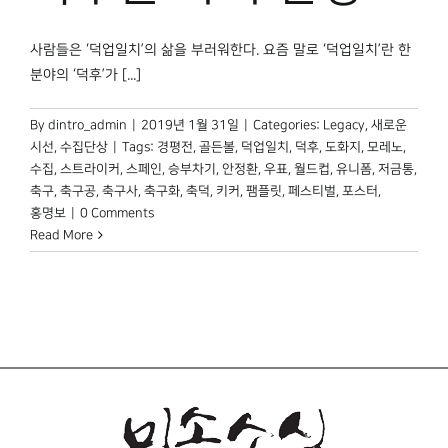
박물관 홈페이지
사람들은 ‘덕업일치’의 삶을 부러워한다. 요즘 말로 ‘덕업일치’란 한
분야의 ‘덕후’가 [...]
By
dintro_admin
|
2019년 1월 31일
|
Categories:
Legacy
,
새로운
시선
,
수집단상
|
Tags:
경평전
,
골든볼
,
덕업일치
,
덕후
,
도화지
,
모레노
,
수집
,
스트라이커
,
스페인
,
승부차기
,
안정환
,
우표
,
월드컵
,
유니폼
,
저금통
,
축구
,
축구공
,
축구사
,
축구화
,
축덕
,
키커
,
팸플릿
,
페스티벌
,
포스터
,
홍명보
|
0 Comments
Read More