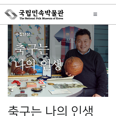
Skip
to
Toggle
content
Navigation
박물관에서는
민속이야기
민속 인사이드
원문보기 PDF
축구는 나의 인생