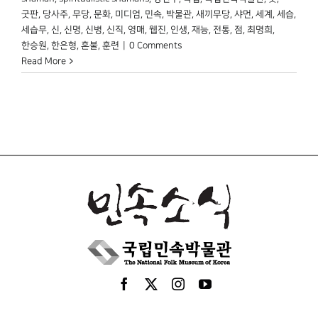
굿판
,
당사주
,
무당
,
문화
,
미디엄
,
민속
,
박물관
,
새끼무당
,
샤먼
,
세계
,
세습
,
세습무
,
신
,
신명
,
신병
,
신직
,
영매
,
웹진
,
인생
,
재능
,
전통
,
점
,
최명희
,
한승원
,
한은형
,
혼불
,
훈련
|
0 Comments
Read More