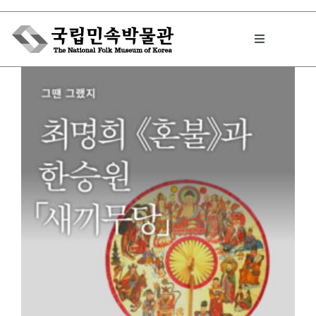
Skip
to
Toggle
content
Navigation
박물관에서는
민속이야기
민속 인사이드
원문보기 PDF