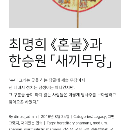
박물관 홈페이지
최명희 《혼불》과
한승원 「새끼무당」
"본디 그네는 굿을 하는 당골네 세습 무당이지
신 내려서 점치는 점쟁이는 아니었지만,
그 구분을 굳이 하지 않는 사람들은 이렇게 당사주를 보아달라고
찾아오곤 하였다."
By
dintro_admin
|
2016년 8월 24일
|
Categories:
Legacy
,
그땐
그랬지
,
재미있는 민속
|
Tags:
hereditary shamans
,
medium
,
shaman
,
spiritualistic shamans
,
강신무
,
국립
,
국립민속박물관
,
굿
,