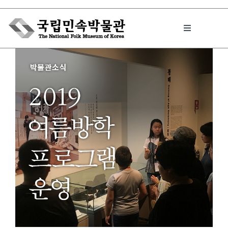
Skip
to
Toggle
content
Navigation
박물관에서는
민속이야기
민속 인사이드
원문보기 PDF