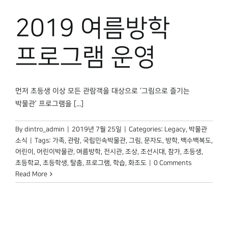
박물관 홈페이지
2019 여름방학
프로그램 운영
먼저 초등생 이상 모든 관람객을 대상으로 ‘그림으로 즐기는
박물관’ 프로그램을 [...]
By
dintro_admin
|
2019년 7월 25일
|
Categories:
Legacy
,
박물관
소식
|
Tags:
가족
,
관람
,
국립민속박물관
,
그림
,
문자도
,
방학
,
백수백복도
,
어린이
,
어린이박물관
,
여름방학
,
전시관
,
조상
,
조선시대
,
참가
,
초등생
,
초등학교
,
초등학생
,
탈춤
,
프로그램
,
학습
,
화조도
|
0 Comments
Read More