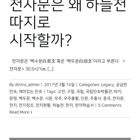
천자문은 왜 하늘천
박물관 홈페이지
따지로
시작할까?
천자문은 ‘백수문白首文’혹은 ‘백두문白頭文’이라고 부른다 <
천자문> 30.5×21㎝, [...]
By
dintro_admin
|
2017년 3월 14일
|
Categories:
Legacy
,
궁금한
민속
,
재미있는 민속
|
Tags:
고전
,
구절
,
국립
,
국립민속박물관
,
따지
,
문명
,
백두문
,
백수문
,
시문
,
우주
,
우주홍황
,
인문
,
주흥사
,
중국
,
천자문
,
천지
,
천지창조
,
천지현황
,
하늘천
,
한자
,
한자학습서
|
5 Comments
Read More