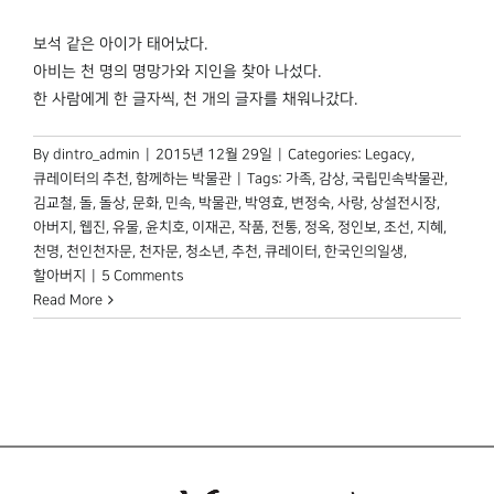
보석 같은 아이가 태어났다.
아비는 천 명의 명망가와 지인을 찾아 나섰다.
한 사람에게 한 글자씩, 천 개의 글자를 채워나갔다.
By
dintro_admin
|
2015년 12월 29일
|
Categories:
Legacy
,
큐레이터의 추천
,
함께하는 박물관
|
Tags:
가족
,
감상
,
국립민속박물관
,
김교철
,
돌
,
돌상
,
문화
,
민속
,
박물관
,
박영효
,
변정숙
,
사랑
,
상설전시장
,
아버지
,
웹진
,
유물
,
윤치호
,
이재곤
,
작품
,
전통
,
정옥
,
정인보
,
조선
,
지혜
,
천명
,
천인천자문
,
천자문
,
청소년
,
추천
,
큐레이터
,
한국인의일생
,
할아버지
|
5 Comments
Read More