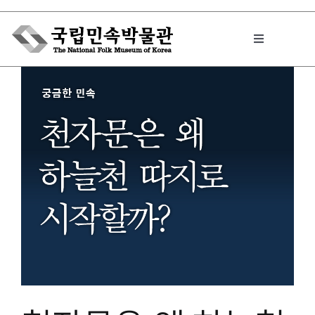
Skip
to
Toggle
content
Navigation
박물관에서는
민속이야기
민속 인사이드
원문보기 PDF