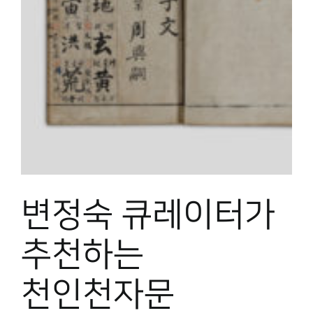
변정숙 큐레이터가
추천하는
천인천자문