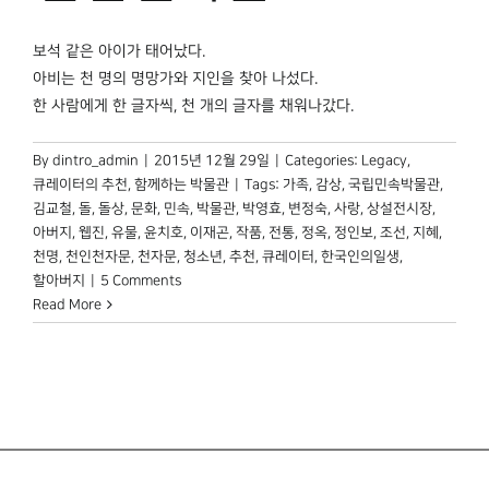
보석 같은 아이가 태어났다.
아비는 천 명의 명망가와 지인을 찾아 나섰다.
한 사람에게 한 글자씩, 천 개의 글자를 채워나갔다.
By
dintro_admin
|
2015년 12월 29일
|
Categories:
Legacy
,
큐레이터의 추천
,
함께하는 박물관
|
Tags:
가족
,
감상
,
국립민속박물관
,
김교철
,
돌
,
돌상
,
문화
,
민속
,
박물관
,
박영효
,
변정숙
,
사랑
,
상설전시장
,
아버지
,
웹진
,
유물
,
윤치호
,
이재곤
,
작품
,
전통
,
정옥
,
정인보
,
조선
,
지혜
,
천명
,
천인천자문
,
천자문
,
청소년
,
추천
,
큐레이터
,
한국인의일생
,
할아버지
|
5 Comments
Read More