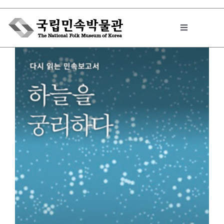
Skip
to
Toggle
content
Navigation
박물관에서는
민속이야기
민속 인사이드
원문보기 PDF