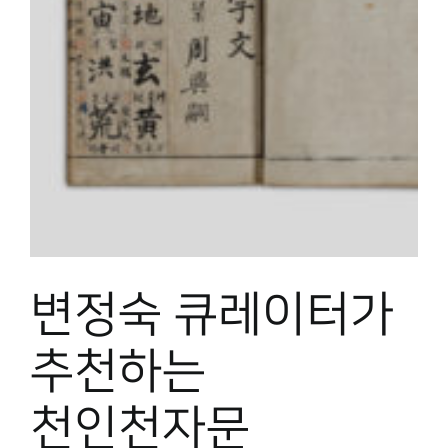
변정숙 큐레이터가
추천하는
천인천자문