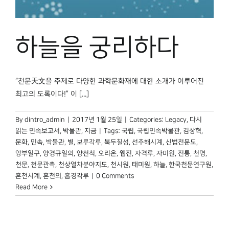
박물관 홈페이지
하늘을 궁리하다
“천문天文을 주제로 다양한 과학문화재에 대한 소개가 이루어진
최고의 도록이다!” 이 [...]
By
dintro_admin
|
2017년 1월 25일
|
Categories:
Legacy
,
다시
읽는 민속보고서
,
박물관, 지금
|
Tags:
국립
,
국립민속박물관
,
김상혁
,
문화
,
민속
,
박물관
,
별
,
보루각루
,
북두칠성
,
선추해시계
,
신법천문도
,
앙부일구
,
양경규일의
,
양천척
,
오리온
,
웹진
,
자격루
,
자미원
,
전통
,
천명
,
천문
,
천문관측
,
천상열차분야지도
,
천시원
,
태미원
,
하늘
,
한국천문연구원
,
혼천시계
,
혼천의
,
흠경각루
|
0 Comments
Read More