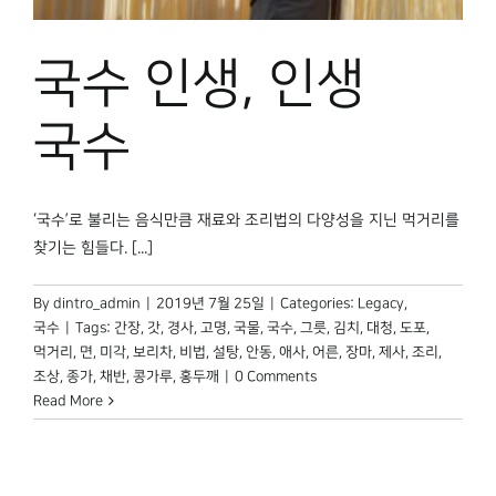
박물관 홈페이지
국수 인생, 인생
국수
‘국수’로 불리는 음식만큼 재료와 조리법의 다양성을 지닌 먹거리를
찾기는 힘들다. [...]
By
dintro_admin
|
2019년 7월 25일
|
Categories:
Legacy
,
국수
|
Tags:
간장
,
갓
,
경사
,
고명
,
국물
,
국수
,
그릇
,
김치
,
대청
,
도포
,
먹거리
,
면
,
미각
,
보리차
,
비법
,
설탕
,
안동
,
애사
,
어른
,
장마
,
제사
,
조리
,
조상
,
종가
,
채반
,
콩가루
,
홍두깨
|
0 Comments
Read More