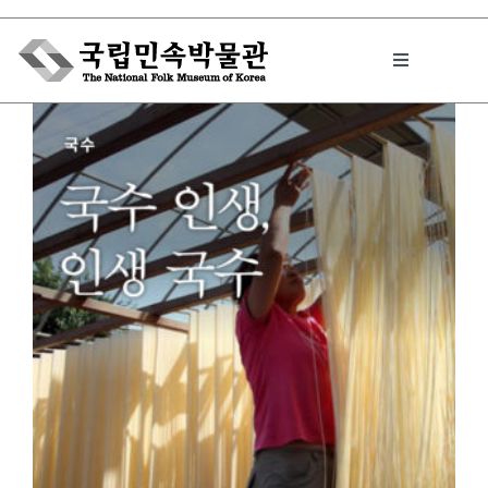
Skip
to
Toggle
content
Navigation
박물관에서는
민속이야기
민속 인사이드
원문보기 PDF