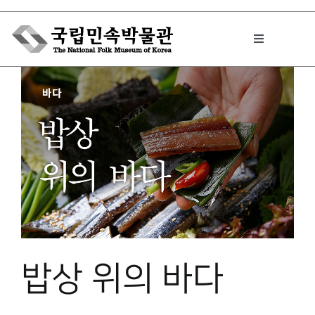
Skip
to
Toggle
content
Navigation
박물관에서는
민속이야기
민속 인사이드
원문보기 PDF
밥상 위의 바다