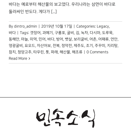
박물관 홈페이지
바다는 예로부터 해산물의 보고였다. 우리나라는 삼면이 바다로
둘러싸인 반도다. 게다가 [...]
By
dintro_admin
|
2019년 10월 17일
|
Categories:
Legacy
,
바다
|
Tags:
갯장어
,
과메기
,
구룡포
,
굴비
,
김
,
녹차
,
다시마
,
도루묵
,
동해안
,
마늘
,
미역
,
민어
,
바다
,
방어
,
뱃살
,
보리굴비
,
어촌
,
어패류
,
연안
,
영광굴비
,
요오드
,
자산어보
,
전복
,
정약전
,
제주도
,
조기
,
주꾸미
,
지리탕
,
참치
,
청양고추
,
타우린
,
톳
,
파래
,
해산물
,
해조류
|
0 Comments
Read More