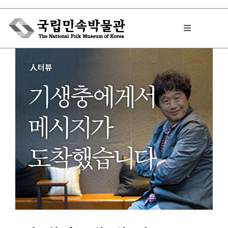
Skip
to
Toggle
content
Navigation
박물관에서는
민속이야기
민속 인사이드
원문보기 PDF