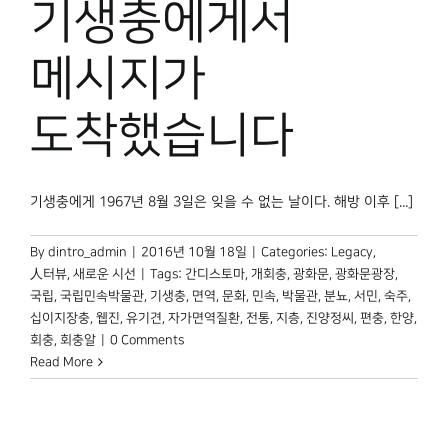
기생충에게서
박물관 홈페이지
메시지가
도착했습니다
기생충에게 1967년 8월 3일은 잊을 수 없는 날이다. 해방 이후 [...]
By
dintro_admin
|
2016년 10월 18일
|
Categories:
Legacy
,
人터뷰
,
새로운 시선
|
Tags:
간디스토마
,
개회충
,
광화문
,
광화문광장
,
국립
,
국립민속박물관
,
기생충
,
면역
,
문화
,
민속
,
박물관
,
분뇨
,
서민
,
숙주
,
십이지장충
,
웹진
,
유기견
,
자가면역질환
,
전통
,
지층
,
진양정씨
,
편충
,
한양
,
회충
,
회충알
|
0 Comments
Read More