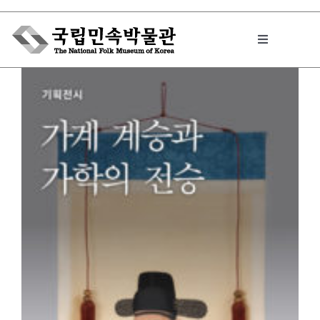
Skip
to
Toggle
content
Navigation
박물관에서는
민속이야기
민속 인사이드
원문보기 PDF