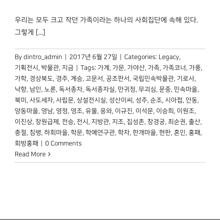
우리는 모두 크고 작던 가족이라는 하나의 사회집단에 속해 있다.
그렇게 [...]
By
dintro_admin
|
2017년 6월 27일
|
Categories:
Legacy
,
기획전시
,
박물관, 지금
|
Tags:
가계
,
가문
,
가야산
,
가족
,
가족코너
,
가풍
,
가학
,
경상북도
,
경주
,
계승
,
고문서
,
공조판서
,
국립민속박물관
,
기로사
,
낙향
,
남인
,
노론
,
독서종자
,
독서종자실
,
만귀정
,
무괴심
,
문중
,
민속마을
,
북미
,
사도세자
,
사립문
,
상설전시실
,
성산이씨
,
성주
,
순조
,
시아첩
,
안동
,
양동마을
,
영남
,
영정
,
영조
,
유물
,
응와
,
이규진
,
이석문
,
이승희
,
이원조
,
이진상
,
장원급제
,
전승
,
전시
,
지방관
,
지조
,
집성촌
,
창경궁
,
최순권
,
출산
,
충절
,
침병
,
하회마을
,
학문
,
학예연구관
,
학자
,
한개마을
,
현판
,
혼인
,
홍패
,
회방홍패
|
0 Comments
Read More