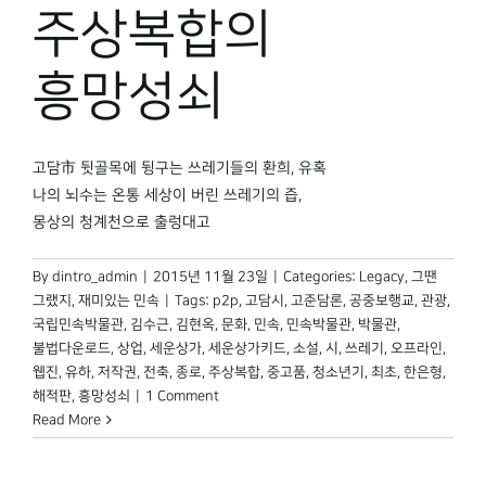
박물관 홈페이지
주상복합의
흥망성쇠
고담市 뒷골목에 뒹구는 쓰레기들의 환희, 유혹
나의 뇌수는 온통 세상이 버린 쓰레기의 즙,
몽상의 청계천으로 출렁대고
By
dintro_admin
|
2015년 11월 23일
|
Categories:
Legacy
,
그땐
그랬지
,
재미있는 민속
|
Tags:
p2p
,
고담시
,
고준담론
,
공중보행교
,
관광
,
국립민속박물관
,
김수근
,
김현옥
,
문화
,
민속
,
민속박물관
,
박물관
,
불법다운로드
,
상업
,
세운상가
,
세운상가키드
,
소설
,
시
,
쓰레기
,
오프라인
,
웹진
,
유하
,
저작권
,
전축
,
종로
,
주상복합
,
중고품
,
청소년기
,
최초
,
한은형
,
해적판
,
흥망성쇠
|
1 Comment
Read More