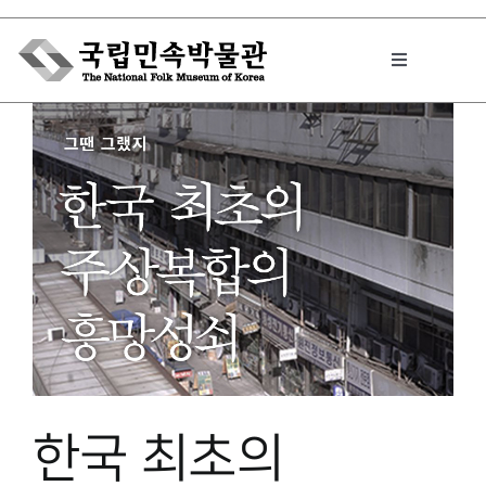
Skip
to
Toggle
content
Navigation
박물관에서는
민속이야기
민속 인사이드
원문보기 PDF
한국 최초의