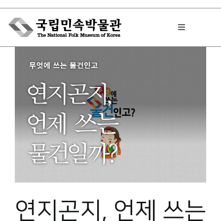
Skip
to
Toggle
content
Navigation
박물관에서는
민속이야기
민속 인사이드
원문보기 PDF
연지곤지, 언제 쓰는