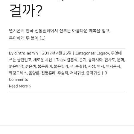
박물관 홈페이지
걸까?
연지곤지 한국 전통혼례에서 신부는 아름다운 예복을 입고,
특이하게 두 볼에 [...]
By
dintro_admin
|
2017년 4월 25일
|
Categories:
Legacy
,
무엇에
쓰는 물건인고
,
새로운 시선
|
Tags:
결혼식
,
곤지
,
동아시아
,
면사포
,
문화
,
붉은반점
,
붉은색
,
붉은종이
,
붉은핏기
,
색
,
순결함
,
시샘
,
연지
,
연지곤지
,
웨딩드레스
,
음양론
,
전통혼례
,
주술적
,
처녀귀신
,
총각귀신
|
0
Comments
Read More