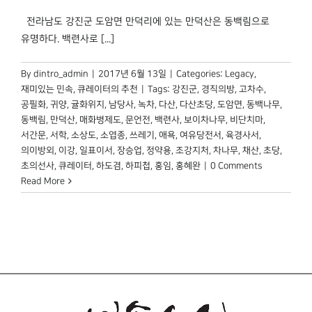
전라남도 강진군 도암면 만덕리에 있는 만덕산은 동백림으로
유명하다. 백련사로 [...]
By
dintro_admin
|
2017년 6월 13일
|
Categories:
Legacy
,
재미있는 민속
,
큐레이터의 추천
|
Tags:
강진군
,
경직의방
,
고차수
,
공필화
,
귀양
,
귤화위지
,
남당사
,
녹차
,
다산
,
다산초당
,
도암면
,
동백나무
,
동백림
,
만덕산
,
매화병제도
,
문언전
,
백련사
,
보이차나무
,
비단치마
,
서간문
,
서학
,
소상도
,
소엽종
,
쓰레기
,
애욕
,
여유당전서
,
육경사서
,
의이방외
,
이강
,
일표이서
,
장승업
,
정약용
,
조강지처
,
차나무
,
채산
,
초당
,
초의선사
,
큐레이터
,
하도겸
,
하피첩
,
홍임
,
홍혜완
|
0 Comments
Read More