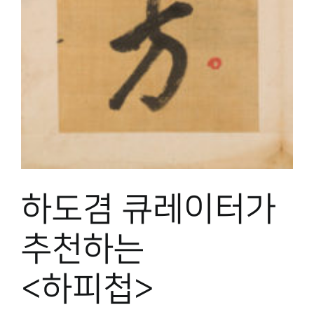
박물관 홈페이지
하도겸 큐레이터가
추천하는
<하피첩>