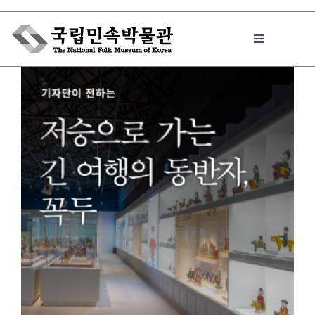
Skip
to
Toggle
content
Navigation
박물관에서는
민속이야기
민속 인사이드
원문보기 PDF