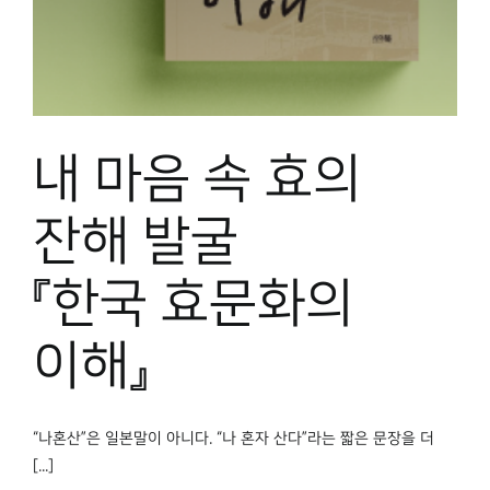
내 마음 속 효의
잔해 발굴
『한국 효문화의
이해』
“나혼산”은 일본말이 아니다. “나 혼자 산다”라는 짧은 문장을 더
[...]