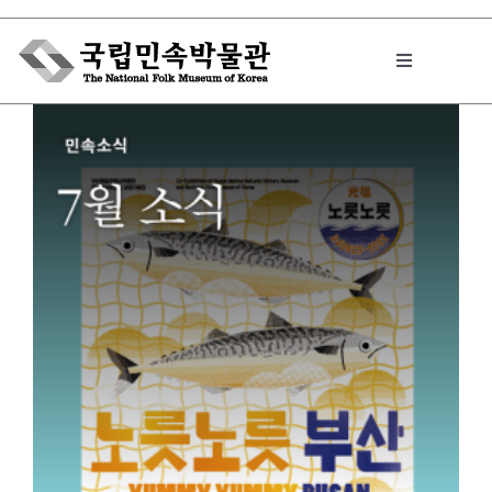
Skip
to
Toggle
content
Navigation
박물관에서는
민속이야기
민속 인사이드
원문보기 PDF