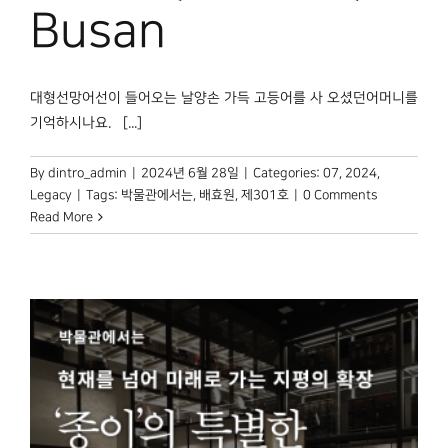
Busan
대형선망어선이 들어오는 날양손 가득 고등어를 사 오셨던어머니를
기억하시나요. [...]
By
dintro_admin
|
2024년 6월 28일
|
Categories:
07
,
2024
,
Legacy
|
Tags:
박물관에서는
,
배효원
,
제301호
|
0 Comments
Read More