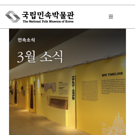
Skip
to
Toggle
content
Navigation
박물관에서는
민속이야기
민속 인사이드
원문보기 PDF