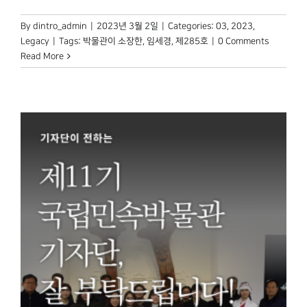
By
dintro_admin
|
2023년 3월 2일
|
Categories:
03
,
2023
,
Legacy
|
Tags:
박물관이 소장한
,
임세경
,
제285호
|
0 Comments
Read More