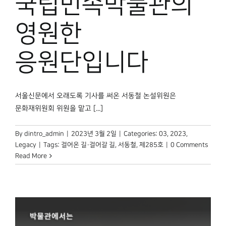
국립민속박물관의
영원한
응원단입니다
서울신문에서 오래도록 기사를 써온 서동철 논설위원은
문화재위원회 위원을 맡고 [...]
By
dintro_admin
|
2023년 3월 2일
|
Categories:
03
,
2023
,
Legacy
|
Tags:
걸어온 길·걸어갈 길
,
서동철
,
제285호
|
0 Comments
Read More