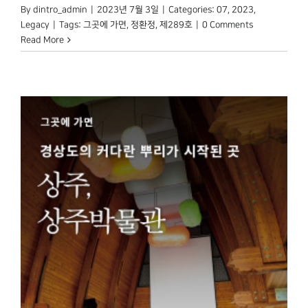
By
dintro_admin
|
2023년 7월 3일
|
Categories:
07
,
2023
,
Legacy
|
Tags:
그곳에 가면
,
정환정
,
제289호
|
0 Comments
Read More