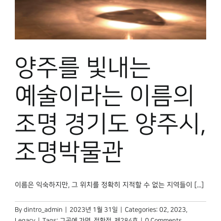
양주를 빛내는
예술이라는 이름의
조명 경기도 양주시,
조명박물관
이름은 익숙하지만, 그 위치를 정확히 지적할 수 없는 지역들이 [...]
By
dintro_admin
|
2023년 1월 31일
|
Categories:
02
,
2023
,
Legacy
|
Tags:
그곳에 가면
,
정환정
,
제284호
|
0 Comments