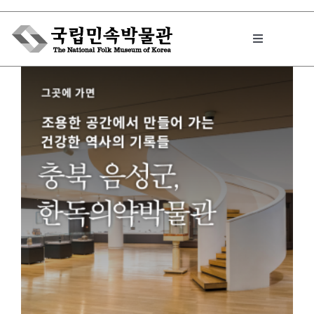
Skip
to
Toggle
content
Navigation
박물관에서는
민속이야기
민속 인사이드
원문보기 PDF