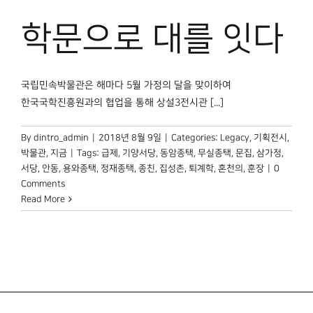
박물관 홈페이지
학문으로 대를 잇다
국립민속박물관은 해마다 5월 가정의 달을 맞이하여
한국국학진흥원과의 협업을 통해 상설3전시관 [...]
By
dintro_admin
|
2018년 8월 9일
|
Categories:
Legacy
,
기획전시
,
박물관, 지금
|
Tags:
급제
,
기양서당
,
동암종택
,
무실종택
,
문집
,
삼가정
,
서당
,
안동
,
용와종택
,
정재종택
,
종친
,
집성촌
,
퇴계학
,
혼천의
,
훈장
|
0
Comments
Read More