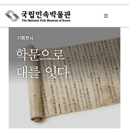
Skip
to
Toggle
content
Navigation
박물관에서는
민속이야기
민속 인사이드
원문보기 PDF