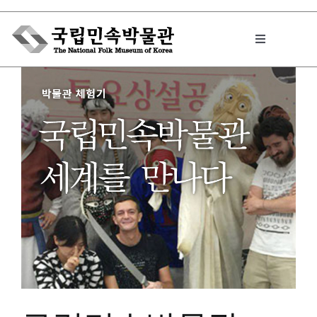
Skip
to
Toggle
content
Navigation
박물관에서는
민속이야기
민속 인사이드
원문보기 PDF