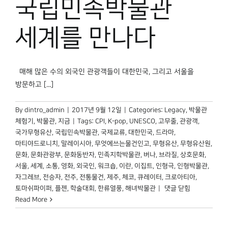
국립민속박물관
박물관 홈페이지
세계를 만나다
매해 많은 수의 외국인 관광객들이 대한민국, 그리고 서울을
방문하고 [...]
By
dintro_admin
|
2017년 9월 12일
|
Categories:
Legacy
,
박물관
체험기
,
박물관, 지금
|
Tags:
CPI
,
K-pop
,
UNESCO
,
고무줄
,
관광객
,
국가무형유산
,
국립민속박물관
,
국제교류
,
대한민국
,
드라마
,
마티야드로니치
,
말레이시아
,
무엇에쓰는물건인고
,
무형유산
,
무형유산원
,
문화
,
문화관광부
,
문화동반자
,
민족지학박물관
,
버나
,
브라질
,
상호문화
,
서울
,
세계
,
소통
,
영화
,
외국인
,
워크숍
,
이란
,
이집트
,
인형극
,
인형박물관
,
자그레브
,
전승자
,
전주
,
전통물건
,
제주
,
체코
,
큐레이터
,
크로아티아
,
국립민속박물관
토마쉬파이퍼
,
플젠
,
학술대회
,
한류열풍
,
해녀박물관
|
댓글 닫힘
세계를
Read More
만나다