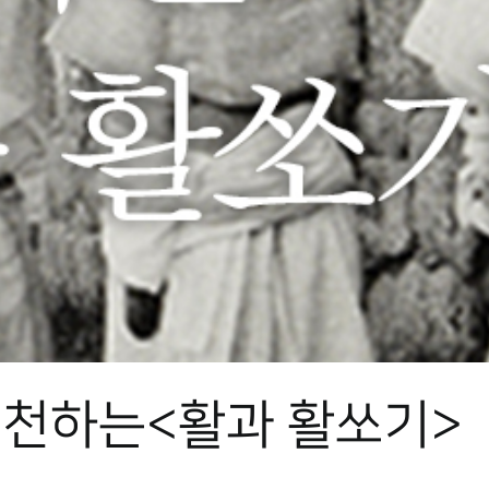
추천하는<활과 활쏘기>