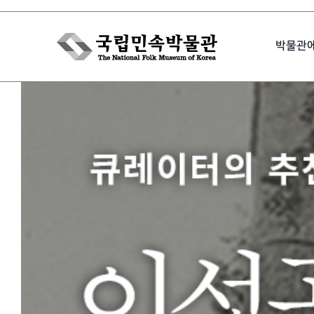
Skip
to
박물관
content